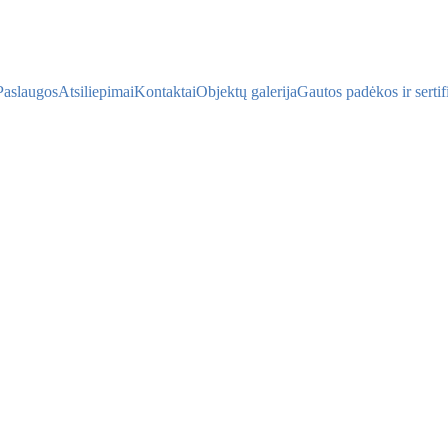
Paslaugos
Atsiliepimai
Kontaktai
Objektų galerija
Gautos padėkos ir sertif