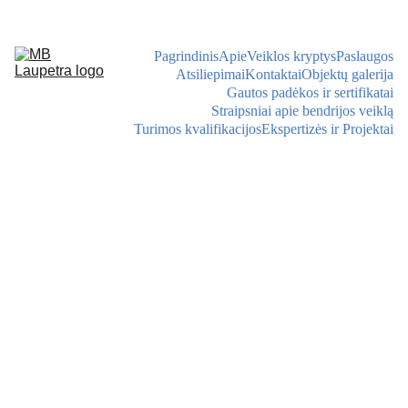
Pagrindinis
Apie
Veiklos kryptys
Paslaugos
Atsiliepimai
Kontaktai
Objektų galerija
Gautos padėkos ir sertifikatai
Straipsniai apie bendrijos veiklą
Turimos kvalifikacijos
Ekspertizės ir Projektai